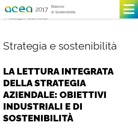
You are here
Bilancio
2017
di Sostenibilità
Identità aziendale
Analisi del contesto, strategia e sostenibilità
Strategia e sostenibilità
Strategia e sostenibilità
LA LETTURA INTEGRATA
DELLA STRATEGIA
AZIENDALE: OBIETTIVI
INDUSTRIALI E DI
SOSTENIBILITÀ