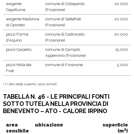
sorgente
comune di Collepardo
10.000
Capofiume
(Frosinone)
sorgente Madonna
comune di Settefrati
10.000
di Canneto
(Frosinone)
pozzi Forma
comune di Castrocielo
20.000
d’Aquino
(Frosinone)
pozzi Carpello
comune di Campoli
15.000
Appennino (Frosinone)
pozzi Mola dei
comune di Frosinone
5.000
Frati
(*) I dati delle superfici sono stimati.
TABELLA N. 46 - LE PRINCIPALI FONTI
SOTTO TUTELA NELLA PROVINCIA DI
BENEVENTO – ATO - CALORE IRPINO
area
ubicazione
superficie
2
sensibile
(m
)