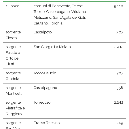
12 pozzi
comuni di Benevento, Telese
9.110
Terme, Castelpagano, Vitulano,
Melizzano, Sant'Agata de' Goti,
Cautano, Forchia
sorgente
Castelpoto
307
Ciesco
sorgente
San Giorgio La Molara
2.412
Faitillo e
Orto dei
Ciuffi
sorgente
Tocco Caudio
707
Gradola
sorgente
Castelpagano
358
Monticelli
sorgente
Torrecuso
2.242
Pietrafitta e
Ruggiero
sorgente
Frasso Telesino
249
San Vito