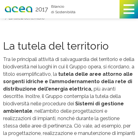
You are here
Bilancio
2017
di Sostenibilità
Relazioni con l'ambiente
La sostenibilità ambientale e le principali sfide
La tutela del territorio
La tutela del territorio
Tra le principali attività di salvaguardia del territorio e della
biodiversità nei luoghi in cui il Gruppo opera, si ricordano, a
titolo esemplificativo, la
tutela delle aree attorno alle
sorgenti idriche e l’ammodernamento della rete di
distribuzione dell’energia elettrica,
più avanti
descritte. Inoltre, il Gruppo contempla la tutela della
biodiversità nelle procedure dei
Sistemi di gestione
ambientale
, nell’ambito delle progettazioni e
realizzazioni di impianti, nonché durante la gestione
stessa delle aree di pertinenza. Ciò vale, ad esempio, per
la progettazione, realizzazione e manutenzione di impianti