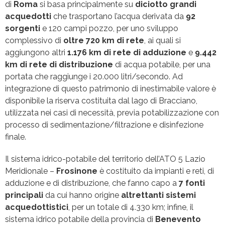
di
Roma
si basa principalmente su
diciotto grandi
acquedotti
che trasportano l’acqua derivata da
92
sorgenti
e 120 campi pozzo, per uno sviluppo
complessivo di
oltre 720 km di rete
, ai quali si
aggiungono altri
1.176 km di rete di adduzione
e
9.442
km di rete di distribuzione
di acqua potabile, per una
portata che raggiunge i 20.000 litri/secondo. Ad
integrazione di questo patrimonio di inestimabile valore è
disponibile la riserva costituita dal lago di Bracciano,
utilizzata nei casi di necessità, previa potabilizzazione con
processo di sedimentazione/filtrazione e disinfezione
finale.
Il sistema idrico-potabile del territorio dell’ATO 5 Lazio
Meridionale –
Frosinone
è costituito da impianti e reti, di
adduzione e di distribuzione, che fanno capo a
7 fonti
principali
da cui hanno origine
altrettanti
sistemi
acquedottistici
, per un totale di 4.330 km; infine, il
sistema idrico potabile della provincia di
Benevento