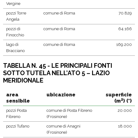
Vergine
pozzi Torre
comune di Roma
70.829
Angela
pozzi di
comune di Roma
64.166
Finocchio
lago di
comune di Roma
169.200
Bracciano
TABELLA N. 45 - LE PRINCIPALI FONTI
SOTTO TUTELA NELL’ATO 5 – LAZIO
MERIDIONALE
area
ubicazione
superficie
2
sensibile
(m
) (*)
pozzi Posta
comune di Posta Fibreno
20.000
Fibreno
(Frosinone)
pozzi Tufano
comune di Anagni
18.000
(Frosinone)