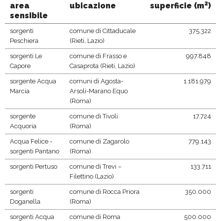
2
area
ubicazione
superficie
(m
)
sensibile
sorgenti
comune di Cittaducale
375.322
Peschiera
(Rieti, Lazio)
sorgenti Le
comune di Frasso e
997.848
Capore
Casaprota (Rieti, Lazio)
sorgente Acqua
comuni di Agosta-
1.181.979
Marcia
Arsoli-Marano Equo
(Roma)
sorgente
comune di Tivoli
17.724
Acquoria
(Roma)
Acqua Felice -
comune di Zagarolo
779.143
sorgenti Pantano
(Roma)
sorgenti Pertuso
comune di Trevi –
133.711
Filettino (Lazio)
sorgenti
comune di Rocca Priora
350.000
Doganella
(Roma)
sorgenti Acqua
comune di Roma
500.000