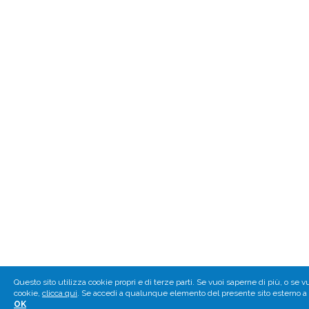
Questo sito utilizza cookie propri e di terze parti. Se vuoi saperne di più, o se v
cookie,
clicca qui
. Se accedi a qualunque elemento del presente sito esterno a 
OK