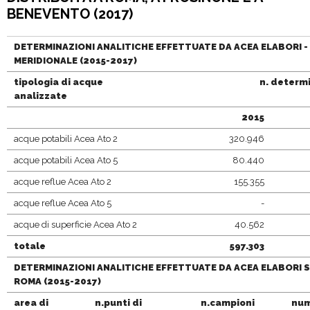
BENEVENTO (2017)
DETERMINAZIONI ANALITICHE EFFETTUATE DA ACEA ELABORI - 
MERIDIONALE (2015-2017)
tipologia di acque
n. determi
analizzate
2015
acque potabili Acea Ato 2
320.946
acque potabili Acea Ato 5
80.440
acque reflue Acea Ato 2
155.355
acque reflue Acea Ato 5
-
acque di superficie Acea Ato 2
40.562
totale
597.303
DETERMINAZIONI ANALITICHE EFFETTUATE DA ACEA ELABORI S
ROMA (2015-2017)
area di
n.punti di
n.campioni
num