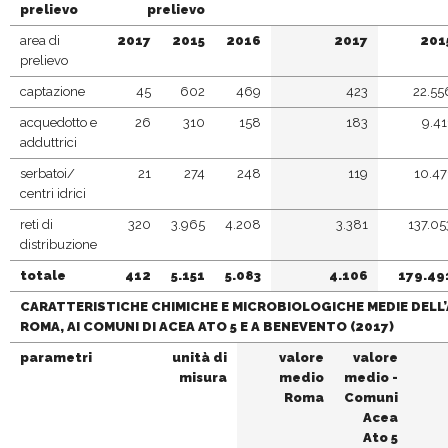
prelievo
prelievo
area di
2017
2015
2016
2017
201
prelievo
captazione
45
602
469
423
22.55
acquedotto e
26
310
158
183
9.41
adduttrici
serbatoi/
21
274
248
119
10.47
centri idrici
reti di
320
3.965
4.208
3.381
137.05
distribuzione
totale
412
5.151
5.083
4.106
179.49
CARATTERISTICHE CHIMICHE E MICROBIOLOGICHE MEDIE DELL’
ROMA, AI COMUNI DI ACEA ATO 5 E A BENEVENTO (2017)
parametri
unità di
valore
valore
misura
medio
medio -
Roma
Comuni
Acea
Ato 5