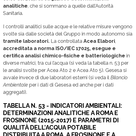
analitiche
, che si sommano a quelle dall’Autorità
Sanitaria.
I controlli analitici sulle acque e le relative misure vengono
svolte sia dalle società del Gruppo in modo autonomo sia
tramite laboratori.
La controllata
Acea Elabori
,
accreditata a norma ISO/IEC 17025,
esegue e
certifica analisi chimico-fisiche e batteriologiche
in
diverse matrici, tra cui l’acqua (si veda la tabella n. 53 per
le analisi svolte per Acea Ato 2 e Acea Ato 5). Gesesa si
avvale invece di due laboratori esterni (si veda il
Bilancio
Ambientale
per i dati di Gesesa ed anche per i dati
aggregati).
TABELLA N. 53 - INDICATORI AMBIENTALI:
DETERMINAZIONI ANALITICHE A ROMA E
FROSINONE (2015-2017) E PARAMETRI DI
QUALITÀ DELL’ACQUA POTABILE
DISTRIBUITA A ROMA, A FROSINONE E A