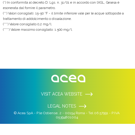
(*) In conformità al decreto D. Lgs. n. 31/01 e in accordo con l’ASL, Gesesa è
esonerata dal fornire il parametro.
(**) Valori consigliati: 15-50 °F - il limite inferiore vale per le acque sottoposte a
trattamento di addolcimento o dissalazione.
(***) Valore consigliato 0,2 mg/l.
(****) Valore massimo consigliato: 1.500 mg/l.
VISIT ACEA WEBSITE
LEGAL NOTES
© Acea SpA - P.le Ostiense, 2 - 00154 Roma - Tel 06 57991 - P.IVA
05394801004