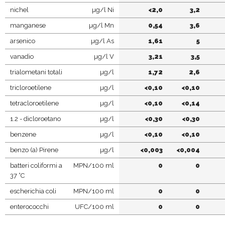
nichel
µg/l Ni
<2,0
3,2
manganese
µg/l Mn
0,54
3,6
arsenico
µg/l As
1,61
5
vanadio
µg/l V
3,21
3,5
trialometani totali
µg/l
1,72
2,6
tricloroetilene
µg/l
<0,10
<0,10
tetracloroetilene
µg/l
<0,10
<0,14
1.2 - dicloroetano
µg/l
<0,30
<0,30
benzene
µg/l
<0,10
<0,10
benzo (a) Pirene
µg/l
<0,003
<0,004
batteri coliformi a
MPN/100 ml
0
0
37 °C
escherichia coli
MPN/100 ml
0
0
enterococchi
UFC/100 ml
0
0