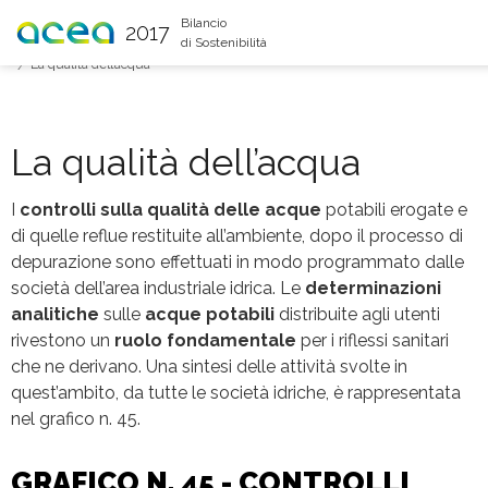
You are here
Bilancio
2017
di Sostenibilità
Relazioni con l'ambiente
Area Ambiente – gestione rifiuti
La qualità dell’acqua
La qualità dell’acqua
I
controlli sulla qualità delle acque
potabili erogate e
di quelle reflue restituite all’ambiente, dopo il processo di
depurazione sono effettuati in modo programmato dalle
società dell’area industriale idrica. Le
determinazioni
analitiche
sulle
acque potabili
distribuite agli utenti
rivestono un
ruolo fondamentale
per i riflessi sanitari
che ne derivano. Una sintesi delle attività svolte in
quest’ambito, da tutte le società idriche, è rappresentata
nel grafico n. 45.
GRAFICO N. 45 - CONTROLLI