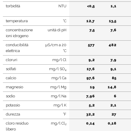
torbidità
NTU
<0,5
1,1
temperatura
°C
12,7
13,5
concentrazione
unità di pH
7,5
7,6
ioni idrogeno
conducibilità
µS/cm a 20
577
482
elettrica
°C
cloruri
mg/l Cl
9,2
7,9
solfati
mg/l SO
17,6
9,1
4
calcio
mg/l Ca
97,6
85
magnesio
mg/l Mg
19
14,8
sodio
mg/l Na
7,96
6
potassio
mg/l K
5,2
2,1
durezza
°F
32,2
27
cloro residuo
mg/l Cl
0,14
0,18
2
libero