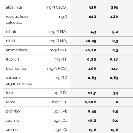
alcalinità
mg/l CaCO
328
285
3
residuo fisso
mg/l
412
420
calcolato
nitrati
mg/l NO
4,3
5,2
3
nitriti
mg/l NO
<0,05
0,3
2
ammoniaca
mg/l NH
<0,10
0,3
4
fluoruri
mg/l F
0,22
0,17
bicarbonati
mg/l HCO
400
347
3
carbonio
mg/l C
0,63
0,63
organico totale
ferro
µg/l Fe
11,7
34
rame
mg/l Cu
0,002
0
piombo
µg/l Pb
0,45
0,5
cadmio
µg/l Cd
<0,2
0,5
cromo
µg/l Cr
<5,0
<5,0