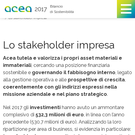
You are here
Bilancio
2017
di Sostenibilità
Relazioni con gli stakeholder
Istituzioni e impresa
Lo stakeholder impresa
Lo stakeholder impresa
Acea
tutela e valorizza i propri asset materiali e
immateriali
, cercando una posizione finanziaria
sostenibile e
governando il fabbisogno interno
, legato
alla gestione operativa e alle
prospettive di crescita
,
coerentemente con gli indirizzi espressi nella
missione aziendale e nel piano strategico
.
Nel 2017 gli
investimenti
hanno avuto un ammontare
complesivo di
532,3 milioni di euro
,
in linea con l’anno
precedente (530,7 milioni di euro). Analizzando la loro
ripartizione per area di business, si evidenzia in particolare: